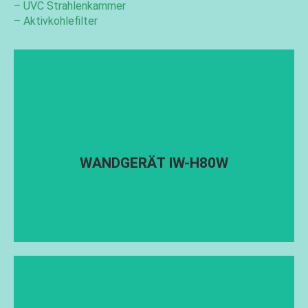
– UVC Strahlenkammer
– Aktivkohlefilter
Luftmenge: <400m
/h
3
Leistung: 80W
Abmessungen: 65*15*30mm
Geeignet für Räume bis ≤ 40m
3
WANDGERÄT IW-H80W
WANDGERÄT IW-H80W